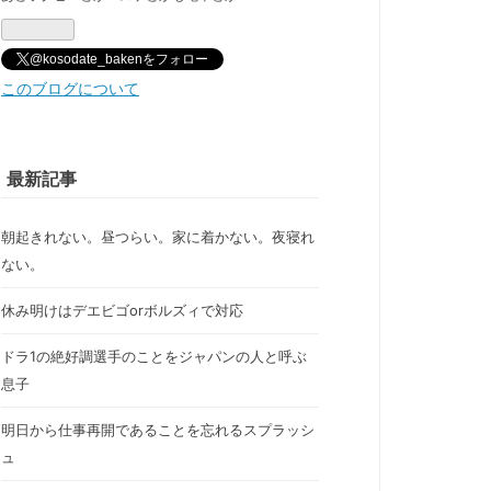
@kosodate_bakenをフォロー
このブログについて
最新記事
朝起きれない。昼つらい。家に着かない。夜寝れ
ない。
休み明けはデエビゴorボルズィで対応
ドラ1の絶好調選手のことをジャパンの人と呼ぶ
息子
明日から仕事再開であることを忘れるスプラッシ
ュ