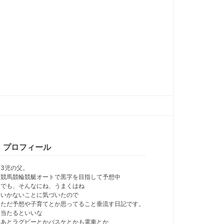
プロフィール
3児の父。
競馬競輪競艇オートで黒字を目指して予想中
でも、そんなにね、うまくはね
いかないことに気づいたので
ただ予想や子育てとか思ってること垂流す日記です。
当たるといいな
あとラグビーとかバスケとかも電車とか