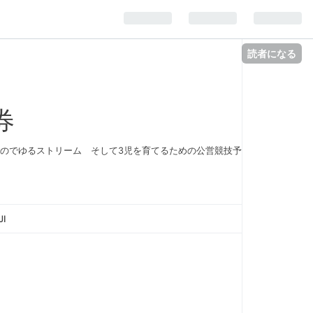
読者になる
券
のでゆるストリーム そして3児を育てるための公営競技予
JI